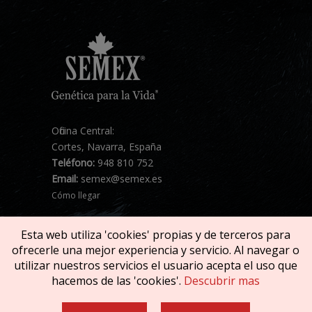
Oficina Central:
Cortes, Navarra, España
Teléfono:
948 810 752
Email:
semex@semex.es
Cómo llegar
Esta web utiliza 'cookies' propias y de terceros para
ofrecerle una mejor experiencia y servicio. Al navegar o
utilizar nuestros servicios el usuario acepta el uso que
hacemos de las 'cookies'.
Descubrir mas
Copyright © 2026 SEMEX. Todos los derechos
reservados.