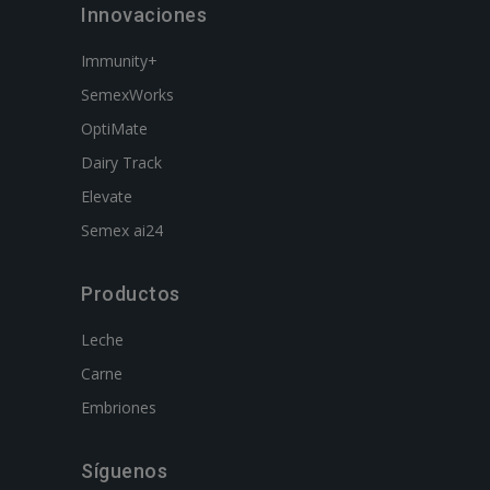
Innovaciones
Immunity+
SemexWorks
OptiMate
Dairy Track
Elevate
Semex ai24
Productos
Leche
Carne
Embriones
Síguenos