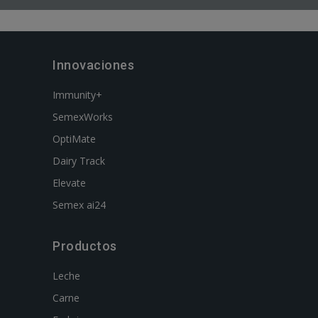
Innovaciones
Immunity+
SemexWorks
OptiMate
Dairy Track
Elevate
Semex ai24
Productos
Leche
Carne