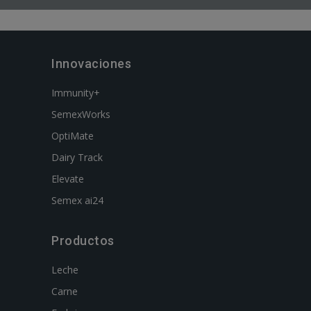
Innovaciones
Immunity+
SemexWorks
OptiMate
Dairy Track
Elevate
Semex ai24
Productos
Leche
Carne