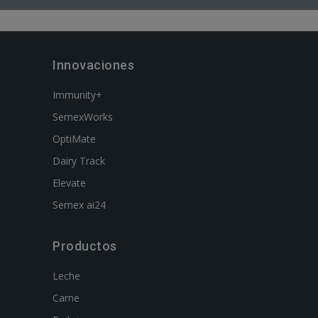
Innovaciones
Immunity+
SemexWorks
OptiMate
Dairy Track
Elevate
Semex ai24
Productos
Leche
Carne