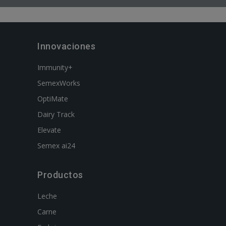
Innovaciones
Immunity+
SemexWorks
OptiMate
Dairy Track
Elevate
Semex ai24
Productos
Leche
Carne