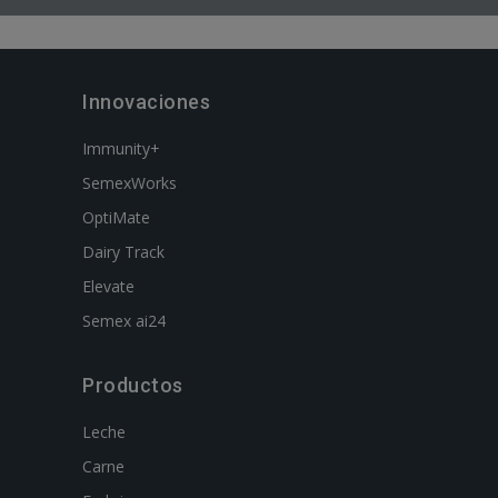
Innovaciones
Immunity+
SemexWorks
OptiMate
Dairy Track
Elevate
Semex ai24
Productos
Leche
Carne