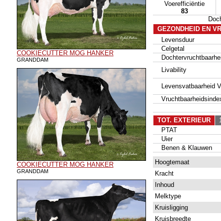
Voerefficiëntie
83
Doc
GEZONDHEID EN V
Levensduur
Celgetal
COOKIECUTTER MOG HANKER
Dochtervruchtbaarhe
GRANDDAM
Livability
Levensvatbaarheid Va
Vruchtbaarheidsinde
TOT. EXTERIEUR
1
PTAT
Uier
Benen & Klauwen
Hoogtemaat
COOKIECUTTER MOG HANKER
GRANDDAM
Kracht
Inhoud
Melktype
Kruisligging
Kruisbreedte