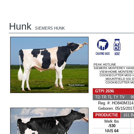
Hunk
SIEMERS HUNK
PEAK HOTLINE
SIEMERS MONTEREY HANIN
VIEW-HOME MONTERE
COOKIECUTTER MOG H
MOUNTFIELD SSI 
COOKIECUTTER MO
GTPI 2696
TD TR TL TY TV 99
Reg. #: HO840M314
Geboren: 05/15/201
PRODUCTIE
161 Be
Melk lbs
-530
NM$
64