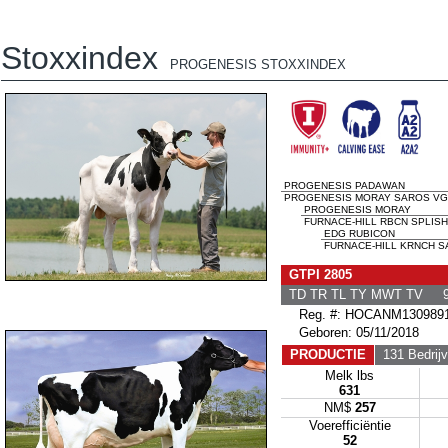
Stoxxindex
PROGENESIS STOXXINDEX
PROGENESIS PADAWAN
PROGENESIS MORAY SAROS VG-8
PROGENESIS MORAY
FURNACE-HILL RBCN SPLISH 
EDG RUBICON
FURNACE-HILL KRNCH S
GTPI 2805
TD TR TL TY MWT TV 9
Reg. #: HOCANM130989
Geboren: 05/11/2018
PRODUCTIE
131 Bedrij
Melk lbs
631
NM$
257
Voerefficiëntie
52