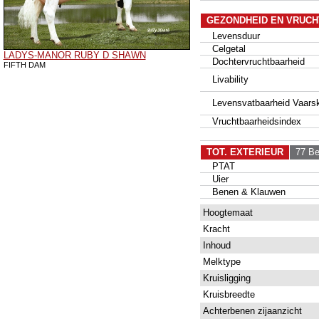
GEZONDHEID EN VRUCH
Levensduur
Celgetal
LADYS-MANOR RUBY D SHAWN
Dochtervruchtbaarheid
FIFTH DAM
Livability
Levensvatbaarheid Vaarsk
Vruchtbaarheidsindex
TOT. EXTERIEUR
77 Bed
PTAT
Uier
Benen & Klauwen
Hoogtemaat
Kracht
Inhoud
Melktype
Kruisligging
Kruisbreedte
Achterbenen zijaanzicht