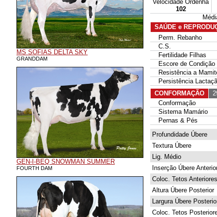
Velocidade Ordenha
102
Médi
SAÚDE e REPRODU
Perm. Rebanho
C.S.
MS SOFIAS DELTA SKY
Fertilidade Filhas
GRANDDAM
Escore de Condição 
Resistência a Mamit
Persistência Lactaç
CONFORMAÇÃO
29
Conformação
Sistema Mamário
Pernas & Pés
Profundidade Úbere
Textura Úbere
Lig. Médio
GEN-I-BEQ SNOWMAN SUMMER
Inserção Úbere Anterio
FOURTH DAM
Coloc. Tetos Anteriore
Altura Úbere Posterior
Largura Úbere Posterio
Coloc. Tetos Posterior