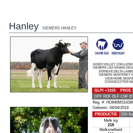
Hanley
SIEMERS HANLEY
SANDY-VALLEY CHALLENG
SIEMERS LBA HANINA 2804
FARNEAR DELTA-LAMB
SIEMERS MONTEREY HA
VIEW-HOME MONT
COOKIECUTTER MO
GLPI +3169 PRO$ 
DPF RDF BLF CNF B
Reg. #: HO840M31439
Geboren: 04/04/2019
PRODUCTIE
558 Be
Melk kg
218
Melksnelheid