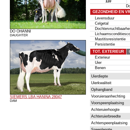
110
D
GEZONDHEID EN V
Levensduur
Celgetal
Dochtervruchtbaarhe
DO OHANNI
Lichaamsconditiesco
DAUGHTER
Mastitisresistentie
Persistentie
TOT. EXTERIEUR
6
Exterieur
Uier
Benen
Uierdiepte
Uierkwaliteit
Ophangband
Vooruieraanhechting
SIEMERS LBA HANINA 28047
DAM
Voorspeenplaatsing
Achteruierhoogte
Achteruierbreedte
Achterspeenplaatsing
Speenlengte