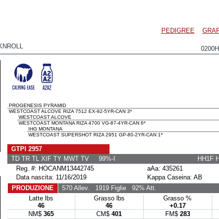
PEDIGREE
GRAF
KNROLL
0200
PROGENESIS PYRAMID
WESTCOAST ALCOVE RIZA 7512 EX-92-5YR-CAN 3*
WESTCOAST ALCOVE
WESTCOAST MONTANA RIZA 4700 VG-87-4YR-CAN 6*
IHG MONTANA
WESTCOAST SUPERSHOT RIZA 2951 GP-80-2YR-CAN 1*
GTPI 2957
TD TR TL XIF TY MWT TV 99%-I
HH1F 
Reg. #: HOCANM13442745
aAa: 435261
Data nascita: 11/16/2019
Kappa Caseina: AB
PRODUZIONE
570 Allev.
1919 Figlie
92% Att.
Latte lbs
Grasso lbs
Grasso %
46
46
+0.17
NM$
365
CM$
401
FM$
283