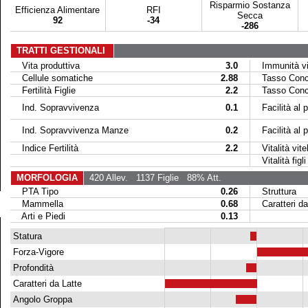
Risparmio Sostanza
Efficienza Alimentare
RFI
Secca
92
-34
-286
TRATTI GESTIONALI
Vita produttiva
3.0
Immunità vit
Cellule somatiche
2.88
Tasso Conce
Fertilità Figlie
2.2
Tasso Conce
Ind. Sopravvivenza
0.1
Facilità al p
Ind. Sopravvivenza Manze
0.2
Facilità al par
Indice Fertilità
2.2
Vitalità vitel
Vitalità figli 
MORFOLOGIA
420 Allev.
1137 Figlie
88% Att.
PTA Tipo
0.26
Struttura
Mammella
0.68
Caratteri da
Arti e Piedi
0.13
Statura
Forza-Vigore
Profondità
Caratteri da Latte
Angolo Groppa