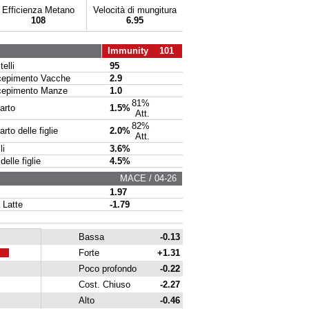
Efficienza Metano
Velocità di mungitura
108
6.95
Immunity 101
elli
95
pimento Vacche
2.9
pimento Manze
1.0
81%
arto
1.5%
Att.
82%
to delle figlie
2.0%
Att.
li
3.6%
delle figlie
4.5%
MACE / 04-26
1.97
 Latte
-1.79
Bassa
-0.13
Forte
+1.31
Poco profondo
-0.22
Cost. Chiuso
-2.27
Alto
-0.46