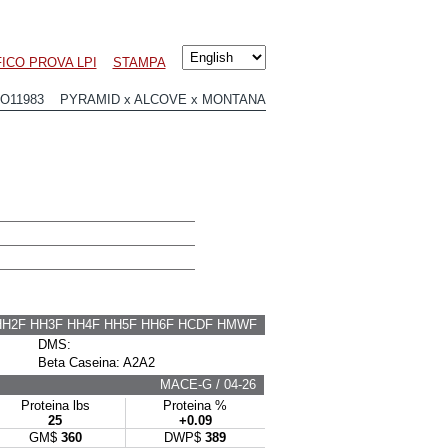
ICO PROVA LPI
STAMPA
HO11983 PYRAMID x ALCOVE x MONTANA
HH2F HH3F HH4F HH5F HH6F HCDF HMWF
DMS:
Beta Caseina: A2A2
MACE-G / 04-26
Proteina lbs
Proteina %
25
+0.09
GM$
360
DWP$
389