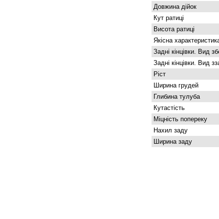
Довжина дійок
Кут ратиці
Висота ратиці
Якісна характеристика
Задні кінцівки. Вид зб
Задні кінцівки. Вид з
Ріст
Ширина грудей
Глибина тулуба
Кутастість
Міцність попереку
Нахил заду
Ширина заду