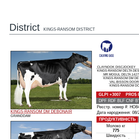
District
KINGS-RANSOM DISTRICT
CLAYNOOK DISCJOCKEY
KINGS-RANSOM DELTA DES
MR MOGUL DELTA 1427
KINGS-RANSOM DM DEB
VAL-BISSON DOO
KINGS-RANSOM DOR
GLPI +3007 PRO$ 
DPF RDF BLF CNF B
Реєстр. номер #: HO8
KINGS-RANSOM DM DEBONAIR
Дата народження: 08/
GRANDDAM
ПРОДУКТИВНІСТЬ
Молоко кг
775
Швидкість