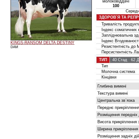
молоковіддачі
100
Серед
ЗДОРОВ`Я ТА РЕП
Тривалість продукти
Індекс соматичних к
Запліднювальна зда
Індекс Вгодованост
KINGS-RANSOM DELTA DESTINY
Резистентність до М
DAM
Персистентність Лак
ТИП
40 Стад
62 Д
Тип
Молочна система
Кінцівки
Глибина вимені
Текстура вимені
Центральна зв`язка
Переднє прикріплення
Розміщення передніх 
Висота прикріплення 
Ширина прикріплення
Розміщення задніх ді