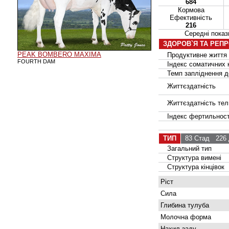
684
Кормова
Ефективність
216
Середні пок
ЗДОРОВ`Я ТА РЕП
PEAK BOMBERO MAXIMA
Продуктивне життя
FOURTH DAM
Індекс соматичних к
Темп запліднення до
Життєздатність
Життєздатність тел
Індекс фертильност
ТИП
83 Стад
226 
Загальний тип
Структура вимені
Структура кінцівок
Ріст
Сила
Глибина тулуба
Молочна форма
Нахил заду