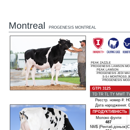
Montreal
PROGENESIS MONTREAL
PEAK ZAZZLE
PROGENESIS LAWSON MO
PEAK LAWSON
PROGENESIS JEDI MAI
S-S-I MONTROSS J
PROGENESIS MODES
GTPI 3125
TD TR TL TY MWT 
Реєстр. номер #: 
Дата народження: 0
ПРОДУКТИВНІСТЬ
Молоко фунти
487
NM$ (Рентаб.доньок)
C