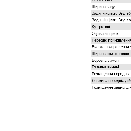
Ширина заду
Задні кінцівки. Вид зб
Задні кінцівки. Вид з
Кут ратиці
Оцінка кінцівок
Переднє прикріплення
Висота прикріплення 
Ширина прикріплення
Борозна вимені
Глибина вимені
Розміщення передніх 
Довжина передніх дій
Розміщення задніх ді