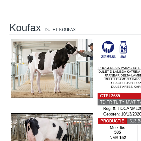
Koufax
DULET KOUFAX
PROGENESIS PARACHUTE
DULET D-LAMBDA KATRINA 
FARNEAR DELTA-LAMB
DULET DIAMOND KARVY
SEAGULL-BAY DI
DULET ARTES KARL
GTPI 2685
TD TR TL TY MWT 
Reg. #: HOCANM120
Geboren: 10/13/202
PRODUCTIE
613 Be
Melk lbs
585
NM$
152