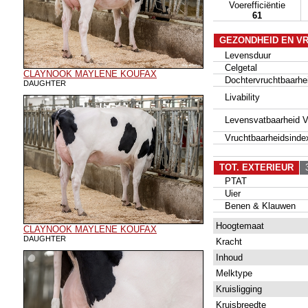
Voerefficiëntie
61
GEZONDHEID EN V
Levensduur
Celgetal
CLAYNOOK MAYLENE KOUFAX
Dochtervruchtbaarhe
DAUGHTER
Livability
Levensvatbaarheid Va
Vruchtbaarheidsinde
TOT. EXTERIEUR
3
PTAT
Uier
Benen & Klauwen
Hoogtemaat
CLAYNOOK MAYLENE KOUFAX
DAUGHTER
Kracht
Inhoud
Melktype
Kruisligging
Kruisbreedte