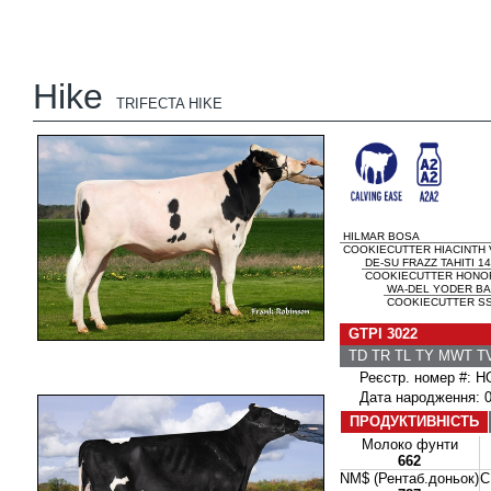
Hike
TRIFECTA HIKE
HILMAR BOSA
COOKIECUTTER HIACINTH 
DE-SU FRAZZ TAHITI 1
COOKIECUTTER HONORI
WA-DEL YODER B
COOKIECUTTER SS
GTPI 3022
TD TR TL TY MWT 
Реєстр. номер #: H
Дата народження: 0
ПРОДУКТИВНІСТЬ
Молоко фунти
662
NM$ (Рентаб.доньок)
C