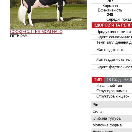
787
Кормова
Ефективність
249
Середні пок
ЗДОРОВ`Я ТА РЕП
COOKIECUTTER MOM HALO
Продуктивне життя
FIFTH DAM
Індекс соматичних к
Темп запліднення до
Життєздатність
Життєздатність тел
Індекс фертильност
ТИП
18 Стад
68 Д
Загальний тип
Структура вимені
Структура кінцівок
Ріст
Сила
Глибина тулуба
Молочна форма
Нахил заду