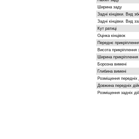
Ширина заду
Задні кінцівки. Вид зб
Задні кінцівки. Вид з
Кут ратиці
Оцінка кінцівок
Переднє прикріплення
Висота прикріплення 
Ширина прикріплення
Борозна вимені
Глибина вимені
Розміщення передніх 
Довжина передніх дій
Розміщення задніх ді