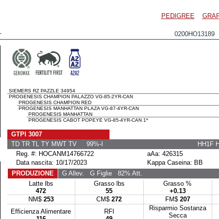
PEDIGREE
GRAF
L
0200HO13189
SIEMERS RZ PAZZLE 34954
PROGENESIS CHAMPION PALAZZO VG-85-2YR-CAN
PROGENESIS CHAMPION RED
PROGENESIS MANHATTAN PLAZA VG-87-4YR-CAN
PROGENESIS MANHATTAN
PROGENESIS CABOT POPEYE VG-85-4YR-CAN 1*
GTPI 3007
TD TR TL TY MWT TV 99%-I
HH1F 
Reg. #: HOCANM14766722
aAa: 426315
Data nascita: 10/17/2023
Kappa Caseina: BB
PRODUZIONE
G Allev.
G Figlie
82% Att.
Latte lbs
Grasso lbs
Grasso %
472
55
+0.13
NM$
253
CM$
272
FM$
207
Risparmio Sostanza
Efficienza Alimentare
RFI
Secca
116
49