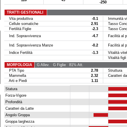
-250
TRATTI GESTIONALI
Vita produttiva
-0.1
Immunità vit
Cellule somatiche
2.91
Tasso Conce
Fertilità Figlie
-2.3
Tasso Conce
Ind. Sopravvivenza
-4.7
Facilità al p
Ind. Sopravvivenza Manze
-0.2
Facilità al par
Indice Fertilità
-1.3
Vitalità vitel
Vitalità figli 
MORFOLOGIA
G Allev.
G Figlie
81% Att.
PTA Tipo
2.78
Struttura
Mammella
2.32
Caratteri da
Arti e Piedi
1.11
Statura
Forza-Vigore
Profondità
Caratteri da Latte
Angolo Groppa
Groppa larghezza