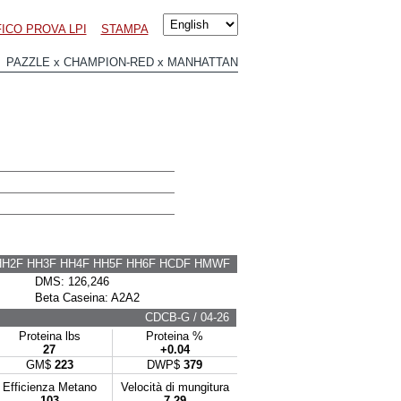
ICO PROVA LPI
STAMPA
 PAZZLE x CHAMPION-RED x MANHATTAN
HH2F HH3F HH4F HH5F HH6F HCDF HMWF
DMS: 126,246
Beta Caseina: A2A2
CDCB-G / 04-26
Proteina lbs
Proteina %
27
+0.04
GM$
223
DWP$
379
Efficienza Metano
Velocità di mungitura
103
7.29