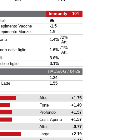
Immunity 104
elli
96
pimento Vacche
-1.5
pimento Manze
1.5
72%
arto
1.4%
Att.
71%
to delle figlie
1.6%
Att.
li
3.6%
delle figlie
3.1%
HAUSA-G / 04-26
1.24
 Latte
1.55
Alta
+1.75
Forte
+1.49
Profondo
+1.57
Cost. Aperto
+1.57
Alto
-0.77
Larga
+2.19