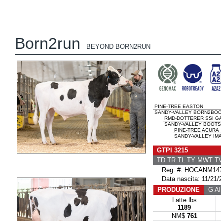
Born2run
BEYOND BORN2RUN
PINE-TREE EASTON
SANDY-VALLEY BORN2BOOG
RMD-DOTTERER SSI G
SANDY-VALLEY BOOTS
PINE-TREE ACURA
SANDY-VALLEY IMA
GTPI 3215
TD TR TL TY MWT 
Reg. #: HOCANM147
Data nascita: 11/21/
PRODUZIONE
G All
Latte lbs
1189
NM$
761