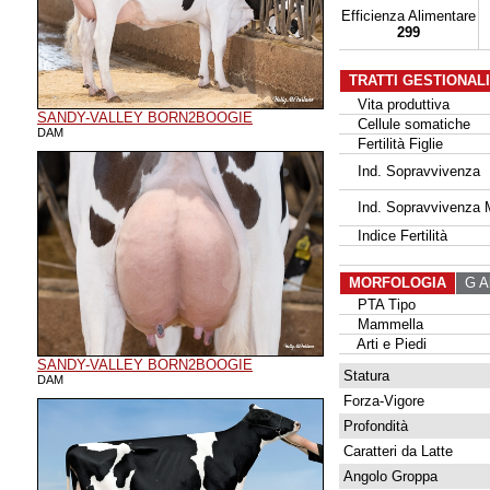
Efficienza Alimentare
299
TRATTI GESTIONAL
Vita produttiva
SANDY-VALLEY BORN2BOOGIE
Cellule somatiche
DAM
Fertilità Figlie
Ind. Sopravvivenza
Ind. Sopravvivenza 
Indice Fertilità
MORFOLOGIA
G Al
PTA Tipo
Mammella
Arti e Piedi
SANDY-VALLEY BORN2BOOGIE
Statura
DAM
Forza-Vigore
Profondità
Caratteri da Latte
Angolo Groppa