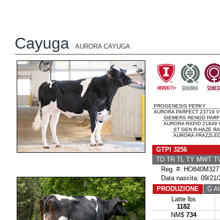
Cayuga
AURORA CAYUGA
PROGENESIS PERKY
AURORA PARFECT 23719 V
SIEMERS RENGD PARF
AURORA RAPID 21849 
ST GEN R-HAZE RA
AURORA FRAZZLED 
GTPI 3256
TD TR TL TY MWT 
Reg. #: HO840M327
Data nascita: 09/21/
PRODUZIONE
G All
Latte lbs
1182
NM$
734