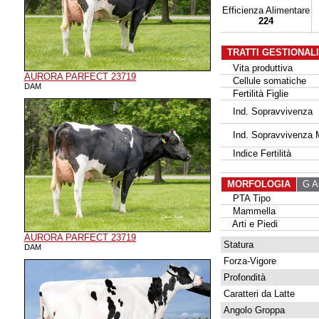
Efficienza Alimentare
224
TRATTI GESTIONAL
Vita produttiva
AURORA PARFECT 23719
Cellule somatiche
DAM
Fertilità Figlie
Ind. Sopravvivenza
Ind. Sopravvivenza 
Indice Fertilità
MORFOLOGIA
G Al
PTA Tipo
Mammella
Arti e Piedi
AURORA PARFECT 23719
Statura
DAM
Forza-Vigore
Profondità
Caratteri da Latte
Angolo Groppa