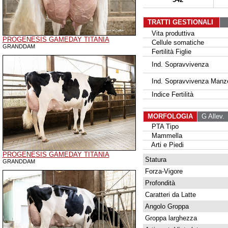
TRATTI GESTIONALI
Vita produttiva
PROGENESIS GAMEDAY TITANIA
Cellule somatiche
GRANDDAM
Fertilità Figlie
Ind. Sopravvivenza
Ind. Sopravvivenza Manz
Indice Fertilità
MORFOLOGIA
G Allev.
G
PTA Tipo
Mammella
Arti e Piedi
PROGENESIS GAMEDAY TITANIA
Statura
GRANDDAM
Forza-Vigore
Profondità
Caratteri da Latte
Angolo Groppa
Groppa larghezza