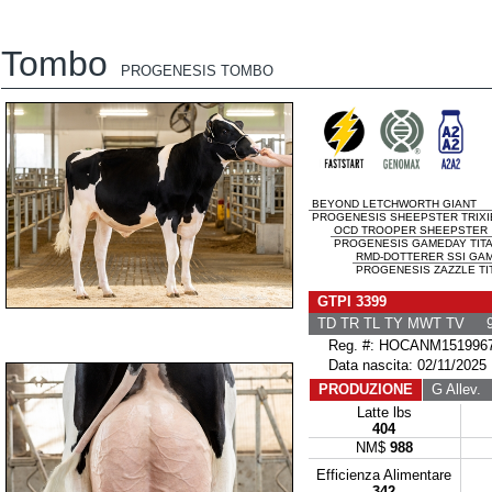
Tombo
PROGENESIS TOMBO
BEYOND LETCHWORTH GIANT
PROGENESIS SHEEPSTER TRIXI
OCD TROOPER SHEEPSTER
PROGENESIS GAMEDAY TITAN
RMD-DOTTERER SSI GA
PROGENESIS ZAZZLE TIT
GTPI 3399
TD TR TL TY MWT TV 9
Reg. #: HOCANM151996
Data nascita: 02/11/2025
PRODUZIONE
G Allev.
G
Latte lbs
404
NM$
988
Efficienza Alimentare
342