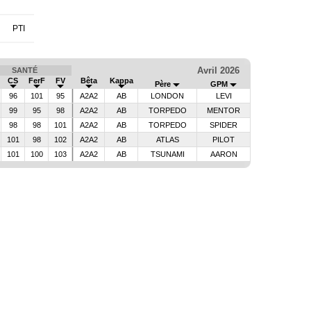
PTI
Avril 2026
SANTÉ
CS
FerF
FV
Bêta
Kappa
Père
GPM
96
101
95
A2A2
AB
LONDON
LEVI
99
95
98
A2A2
AB
TORPEDO
MENTOR
98
98
101
A2A2
AB
TORPEDO
SPIDER
101
98
102
A2A2
AB
ATLAS
PILOT
101
100
103
A2A2
AB
TSUNAMI
AARON