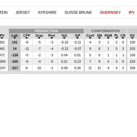
TEIN
JERSEY
AYRSHIRE
SUISSE BRUNE
GUERNSEY
IPV
PRODUCTION
CONFORMATION
IPV
Lait
CFP
Gras
Prot
%G
%P
Conf
SM
P&M
PL
CR
DV
852
141
-8
-5
-3
-0.16
-0.11
4
3
1
2
0
100
942
14
-11
-7
-4
-0.12
-0.07
9
8
1
5
3
103
872
-126
-5
-2
-3
0.04
0.01
5
5
1
1
-1
100
004
-425
-9
-4
-5
0.21
0.13
7
8
4
3
0
103
247
-617
9
10
-1
0.49
0.26
11
11
4
4
2
106