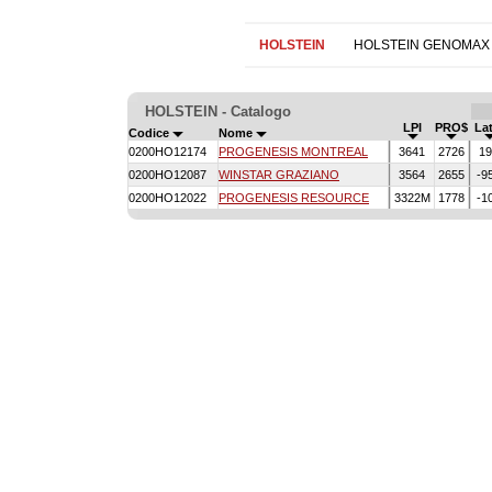
HOLSTEIN
HOLSTEIN GENOMAX
HOLSTEIN - Catalogo
LPI
PRO$
La
Codice
Nome
0200HO12174
PROGENESIS MONTREAL
3641
2726
1
0200HO12087
WINSTAR GRAZIANO
3564
2655
-9
0200HO12022
PROGENESIS RESOURCE
3322M
1778
-1