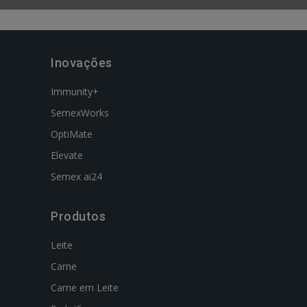
Inovações
Immunity+
SemexWorks
OptiMate
Elevate
Semex ai24
Produtos
Leite
Carne
Carne em Leite