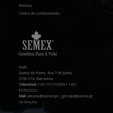
Notícias
Centro de Conhecimento
Sede:
Quinta da Ponte, Rua 7 de Junho
2730-174, Barcarena
Telemóvel:
+351 917157059 / +351
937822222
Mail:
antonio@semex.pt / goncalo@semex.pt
Ver Direções