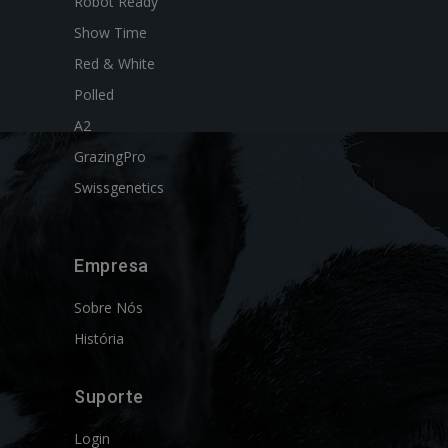
Robot Ready
Show Time
Red & White
Polled
A2
GrazingPro
Swissgenetics
Empresa
Sobre Nós
História
Suporte
Login