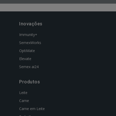
Inovações
Immunity+
SemexWorks
OptiMate
Elevate
Semex ai24
Produtos
Leite
Carne
Carne em Leite