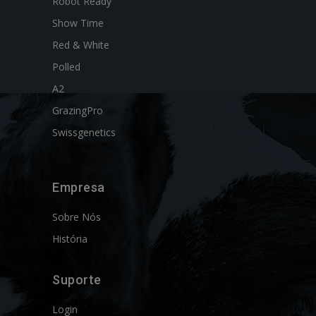
Robot Ready
Show Time
Red & White
Polled
A2
GrazingPro
Swissgenetics
Empresa
Sobre Nós
História
Suporte
Login