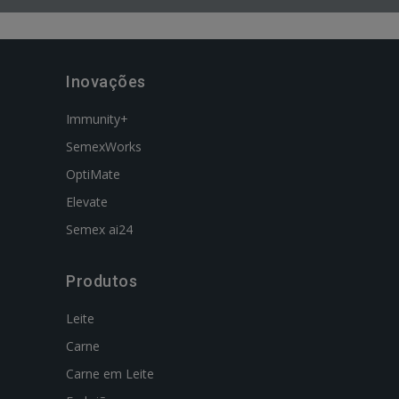
Inovações
Immunity+
SemexWorks
OptiMate
Elevate
Semex ai24
Produtos
Leite
Carne
Carne em Leite