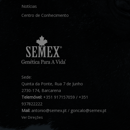
Notícias
Centro de Conhecimento
Sede:
Quinta da Ponte, Rua 7 de Junho
2730-174, Barcarena
Telemóvel:
+351 917157059 / +351
937822222
Mail:
antonio@semex.pt / goncalo@semex.pt
Ver Direções