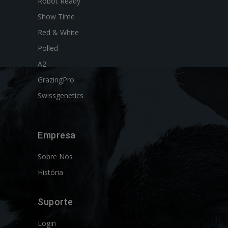
Robot Ready
Show Time
Red & White
Polled
A2
GrazingPro
Swissgenetics
Empresa
Sobre Nós
História
Suporte
Login