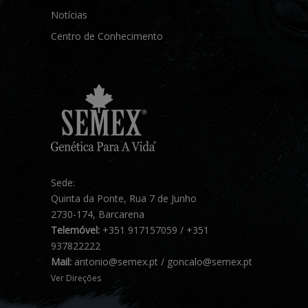
Notícias
Centro de Conhecimento
Sede:
Quinta da Ponte, Rua 7 de Junho
2730-174, Barcarena
Telemóvel:
+351 917157059 / +351
937822222
Mail:
antonio@semex.pt / goncalo@semex.pt
Ver Direções