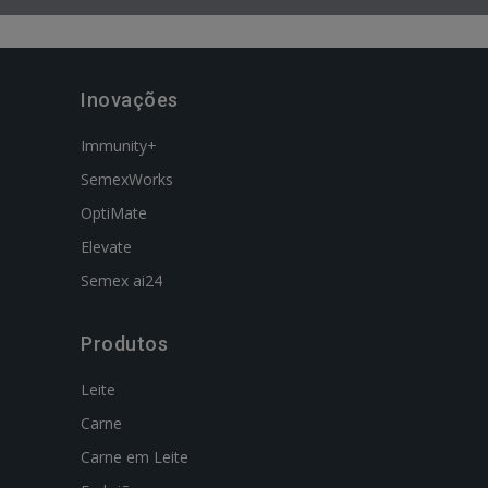
Inovações
Immunity+
SemexWorks
OptiMate
Elevate
Semex ai24
Produtos
Leite
Carne
Carne em Leite