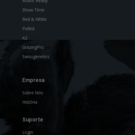
Robot Ready
Show Time
Red & White
Polled
A2
GrazingPro
Swissgenetics
Empresa
Sobre Nós
História
Suporte
Login