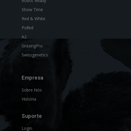
Robot Ready
Show Time
Red & White
Polled
A2
GrazingPro
Swissgenetics
Empresa
Sobre Nós
História
Suporte
Login