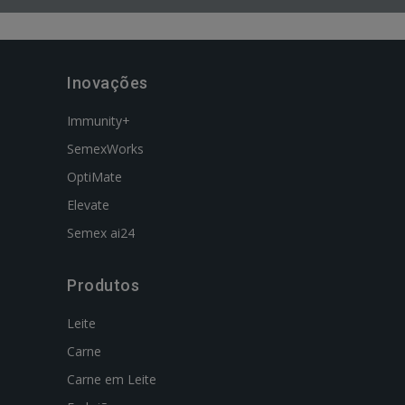
Inovações
Immunity+
SemexWorks
OptiMate
Elevate
Semex ai24
Produtos
Leite
Carne
Carne em Leite