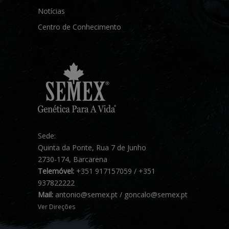
Notícias
Centro de Conhecimento
Sede:
Quinta da Ponte, Rua 7 de Junho
2730-174, Barcarena
Telemóvel:
+351 917157059 / +351
937822222
Mail:
antonio@semex.pt / goncalo@semex.pt
Ver Direções