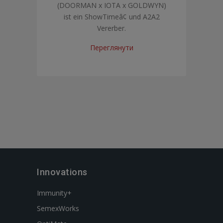
(DOORMAN x IOTA x GOLDWYN)
ist ein ShowTimeâ¢ und A2A2
Vererber.
Переглянути
Innovations
Immunity+
SemexWorks