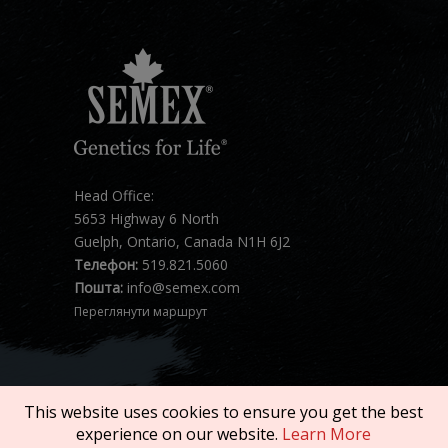
Head Office:
5653 Highway 6 North
Guelph, Ontario, Canada N1H 6J2
Телефон:
519.821.5060
Пошта:
info@semex.com
Переглянути маршрут
This website uses cookies to ensure you get the best
experience on our website.
Learn More
Копірайт © 2026 SEMEX. Всі права