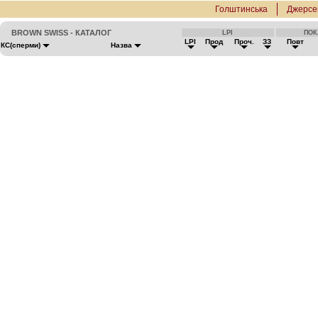
Голштинська
Джерсе
BROWN SWISS - КАТАЛОГ
LPI
ПОК
LPI
Прод
Проч.
ЗЗ
Повт
КС(сперми)
Назва