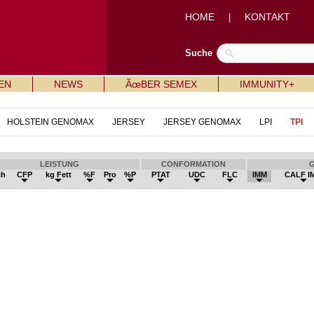
HOME
KONTAKT
|
Suche
EN
NEWS
ÃœBER SEMEX
IMMUNITY+
HOLSTEIN GENOMAX
JERSEY
JERSEY GENOMAX
LPI
TPI
LEISTUNG
CONFORMATION
ch
CFP
kg Fett
%F
Pro
%P
PTAT
UDC
FLC
IMM
CALF I