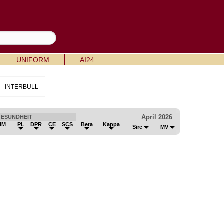
UNIFORM
AI24
INTERBULL
April 2026
GESUNDHEIT
MM
PL
DPR
CE
SCS
Beta
Kappa
Sire
MV