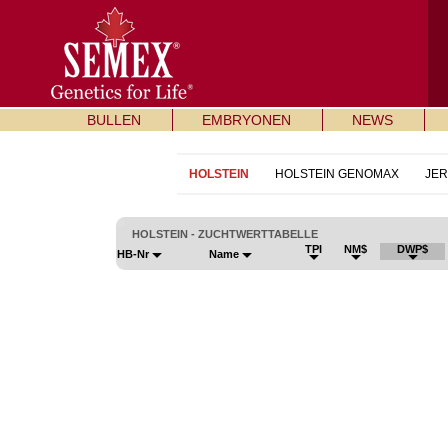
BULLEN
EMBRYONEN
NEWS
HOLSTEIN
HOLSTEIN GENOMAX
JE
HOLSTEIN - ZUCHTWERTTABELLE
TPI
NM$
DWP$
HB-Nr
Name