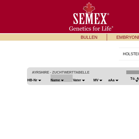
BULLEN
EMBRYON
HOLSTEI
AYRSHIRE - ZUCHTWERTTABELLE
Tö. 
HB-Nr
Name
Vater
MV
aAa