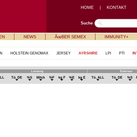
HOME
KONTAKT
|
Suche
EN
NEWS
ÃœBER SEMEX
IMMUNITY+
N
HOLSTEIN GENOMAX
JERSEY
AYRSHIRE
LPI
PTI
IN
Leistung
Exterieur
ALL
Tö. DE
%S
Milch
%F
kg F
%E
kg E
Tö. ALL
Tö. DE
%S