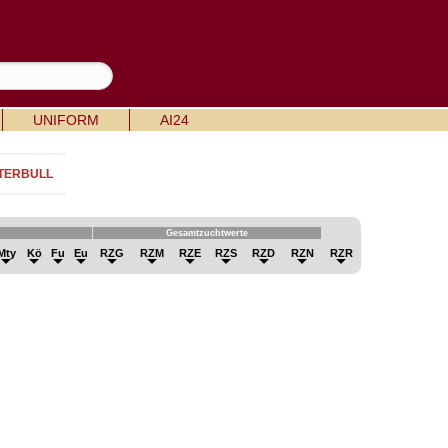
UNIFORM
AI24
TERBULL
Gesamtzuchtwerte
Mty
Kö
Fu
Eu
RZG
RZM
RZE
RZS
RZD
RZN
RZR