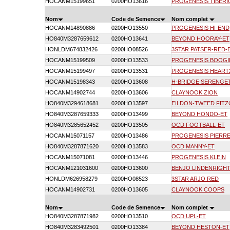
HOCANM15199651
0200HO13616
PROGENESIS TIBERI
Nom
Code de Semence
Nom complet
HOCANM14890886
0200HO13550
PROGENESIS HI-END
HO840M3287659612
0200HO13641
BEYOND HOORAY-ET
HONLDM674832426
0200HO08526
3STAR PATSER-RED-
HOCANM15199509
0200HO13533
PROGENESIS BOOG
HOCANM15199497
0200HO13531
PROGENESIS HEART
HOCANM15198343
0200HO13608
H-BRIDGE SERENGET
HOCANM14902744
0200HO13606
CLAYNOOK ZION
HO840M3294618681
0200HO13597
EILDON-TWEED FITZ
HO840M3287659333
0200HO13499
BEYOND HONDO-ET
HO840M3285652452
0200HO13505
OCD FOOTBALL-ET
HOCANM15071157
0200HO13486
PROGENESIS PIERRE
HO840M3287871620
0200HO13583
OCD MANNY-ET
HOCANM15071081
0200HO13446
PROGENESIS KLEIN
HOCANM121031600
0200HO13600
BENJO LINDENRIGHT
HONLDM626958279
0200HO08523
3STAR ARJO RED
HOCANM14902731
0200HO13605
CLAYNOOK COOPS
Nom
Code de Semence
Nom complet
HO840M3287871982
0200HO13510
OCD UPL-ET
HO840M3283492501
0200HO13384
BEYOND HESTON-ET