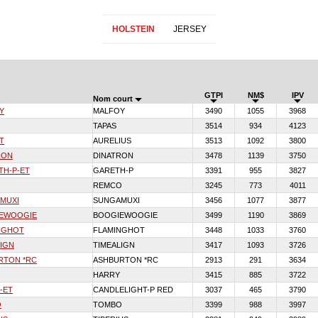
HOLSTEIN
JERSEY
GTPI
NM$
IPV
Nom court
Y
MALFOY
3490
1055
3968
TAPAS
3514
934
4123
T
AURELIUS
3513
1092
3800
RON
DINATRON
3478
1139
3750
TH-P-ET
GARETH-P
3391
955
3827
REMCO
3245
773
4011
MUXI
SUNGAMUXI
3456
1077
3877
IEWOOGIE
BOOGIEWOOGIE
3499
1190
3869
NGHOT
FLAMINGHOT
3448
1033
3760
IGN
TIMEALIGN
3417
1093
3726
RTON *RC
ASHBURTON *RC
2913
291
3634
HARRY
3415
885
3722
-ET
CANDLELIGHT-P RED
3037
465
3790
O
TOMBO
3399
988
3997