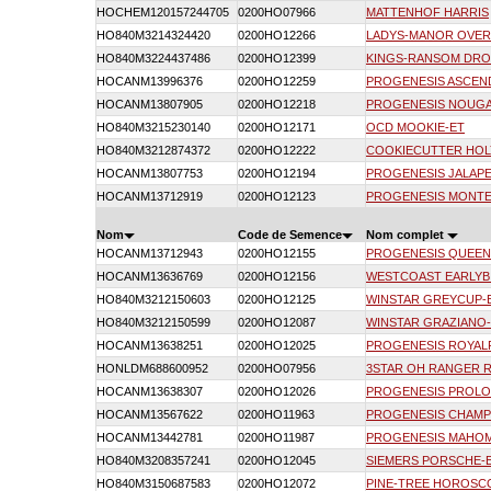
HOCHEM120157244705
0200HO07966
MATTENHOF HARRIS
HO840M3214324420
0200HO12266
LADYS-MANOR OVER
HO840M3224437486
0200HO12399
KINGS-RANSOM DRO
HOCANM13996376
0200HO12259
PROGENESIS ASCEN
HOCANM13807905
0200HO12218
PROGENESIS NOUG
HO840M3215230140
0200HO12171
OCD MOOKIE-ET
HO840M3212874372
0200HO12222
COOKIECUTTER HOL
HOCANM13807753
0200HO12194
PROGENESIS JALAP
HOCANM13712919
0200HO12123
PROGENESIS MONTE
Nom
Code de Semence
Nom complet
HOCANM13712943
0200HO12155
PROGENESIS QUEEN
HOCANM13636769
0200HO12156
WESTCOAST EARLYB
HO840M3212150603
0200HO12125
WINSTAR GREYCUP-
HO840M3212150599
0200HO12087
WINSTAR GRAZIANO
HOCANM13638251
0200HO12025
PROGENESIS ROYAL
HONLDM688600952
0200HO07956
3STAR OH RANGER 
HOCANM13638307
0200HO12026
PROGENESIS PROL
HOCANM13567622
0200HO11963
PROGENESIS CHAMP
HOCANM13442781
0200HO11987
PROGENESIS MAHO
HO840M3208357241
0200HO12045
SIEMERS PORSCHE-
HO840M3150687583
0200HO12072
PINE-TREE HOROSC