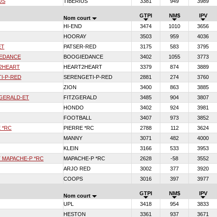
US
TIBERIUS
3381
949
3989
GTPI
NM$
IPV
Nom court
HI-END
3474
1010
3656
HOORAY
3503
959
4036
ET
PATSER-RED
3175
583
3795
IEDANCE
BOOGIEDANCE
3402
1055
3773
2HEART
HEART2HEART
3379
874
3889
I-P-RED
SERENGETI-P-RED
2881
274
3760
ZION
3400
863
3885
GERALD-ET
FITZGERALD
3485
904
3807
HONDO
3402
924
3981
FOOTBALL
3407
973
3852
 *RC
PIERRE *RC
2788
112
3624
MANNY
3071
482
4000
KLEIN
3166
533
3953
 MAPACHE-P *RC
MAPACHE-P *RC
2628
-58
3552
ARJO RED
3002
377
3920
COOPS
3016
397
3977
GTPI
NM$
IPV
Nom court
UPL
3418
954
3833
HESTON
3361
937
3671