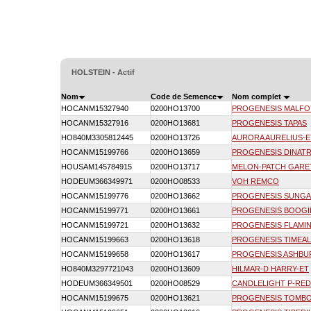
HOLSTEIN - Actif
Nom
Code de Semence
Nom complet
HOCANM15327940
0200HO13700
PROGENESIS MALFO
HOCANM15327916
0200HO13681
PROGENESIS TAPAS
HO840M3305812445
0200HO13726
AURORA AURELIUS-E
HOCANM15199766
0200HO13659
PROGENESIS DINAT
HOUSAM145784915
0200HO13717
MELON-PATCH GARE
HODEUM366349971
0200HO08533
VOH REMCO
HOCANM15199776
0200HO13662
PROGENESIS SUNGA
HOCANM15199771
0200HO13661
PROGENESIS BOOG
HOCANM15199721
0200HO13632
PROGENESIS FLAMI
HOCANM15199663
0200HO13618
PROGENESIS TIMEAL
HOCANM15199658
0200HO13617
PROGENESIS ASHBU
HO840M3297721043
0200HO13609
HILMAR-D HARRY-ET
HODEUM366349501
0200HO08529
CANDLELIGHT P-RED
HOCANM15199675
0200HO13621
PROGENESIS TOMB