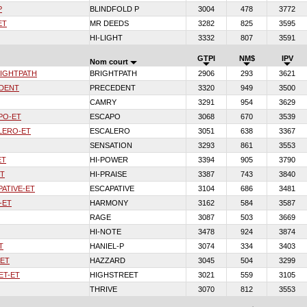
P
BLINDFOLD P
3004
478
3772
ET
MR DEEDS
3282
825
3595
HI-LIGHT
3332
807
3591
GTPI
NM$
IPV
Nom court
IGHTPATH
BRIGHTPATH
2906
293
3621
DENT
PRECEDENT
3320
949
3500
CAMRY
3291
954
3629
PO-ET
ESCAPO
3068
670
3539
LERO-ET
ESCALERO
3051
638
3367
SENSATION
3293
861
3553
ET
HI-POWER
3394
905
3790
ET
HI-PRAISE
3387
743
3840
PATIVE-ET
ESCAPATIVE
3104
686
3481
-ET
HARMONY
3162
584
3587
RAGE
3087
503
3669
HI-NOTE
3478
924
3874
T
HANIEL-P
3074
334
3403
-ET
HAZZARD
3045
504
3299
ET-ET
HIGHSTREET
3021
559
3105
THRIVE
3070
812
3553