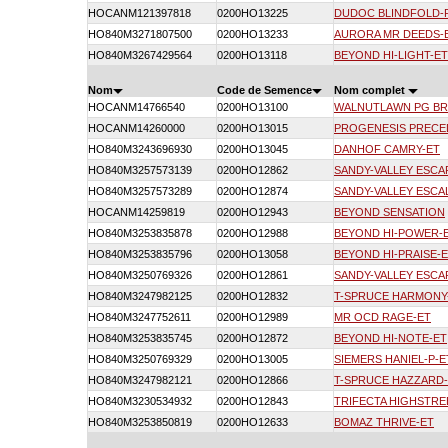
HOCANM121397818
0200HO13225
DUDOC BLINDFOLD-
HO840M3271807500
0200HO13233
AURORA MR DEEDS-
HO840M3267429564
0200HO13118
BEYOND HI-LIGHT-ET
Nom
Code de Semence
Nom complet
HOCANM14766540
0200HO13100
WALNUTLAWN PG BR
HOCANM14260000
0200HO13015
PROGENESIS PRECE
HO840M3243696930
0200HO13045
DANHOF CAMRY-ET
HO840M3257573139
0200HO12862
SANDY-VALLEY ESCA
HO840M3257573289
0200HO12874
SANDY-VALLEY ESCA
HOCANM14259819
0200HO12943
BEYOND SENSATION
HO840M3253835878
0200HO12988
BEYOND HI-POWER-
HO840M3253835796
0200HO13058
BEYOND HI-PRAISE-
HO840M3250769326
0200HO12861
SANDY-VALLEY ESCA
HO840M3247982125
0200HO12832
T-SPRUCE HARMONY
HO840M3247752611
0200HO12989
MR OCD RAGE-ET
HO840M3253835745
0200HO12872
BEYOND HI-NOTE-ET
HO840M3250769329
0200HO13005
SIEMERS HANIEL-P-E
HO840M3247982121
0200HO12866
T-SPRUCE HAZZARD
HO840M3230534932
0200HO12843
TRIFECTA HIGHSTRE
HO840M3253850819
0200HO12633
BOMAZ THRIVE-ET