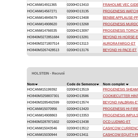
HOCANM14911365
0200HO13410
FRAHOLME VEC GID
HOCANM14567271
0200HO13135
PROGENESIS WATC
HOCANM14845679
0200HO13408
BENBIE APPLAUSE-P
HOCANM14908620
0200HO13268
PROGENESIS MURD
HOCANM14766535
0200HO13097
PROGENESIS TORCH
HO840M3272851684
0200HO13281
BEYOND HI-HORSE-
HO840M3271807514
0200HO13113
AURORA FARGO-ET
HO840M3267428513
0200HO13176
BEYOND HI-PACE-ET
HOLSTEIN - Recruté
Nom
Code de Semence
Nom complet
HOCANM15199392
0200HO13519
PROGENESIS SHEAM
HO840M3258837301
0200HO13586
COOKIECUTTER HIN
HO840M3285492599
0200HO13574
BEYOND HALBRAN-E
HOCANM15070956
0200HO13420
PROGENESIS HI-FIR
HOCANM14908863
0200HO13353
PROGENESIS IMPUL
HO840M3287871602
0200HO13438
OCD LUDWIG-ET
HOCANM15043546
0200HO13512
CASHCOW CURRENCY
HOCANM15030944
0200HO13411
CASHCOW EQUITY-P