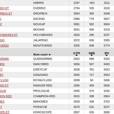
HARRIS
2297
-453
3211
DO-ET
OVERDO
2754
335
3153
PBOX-ET
DROPBOX
3063
305
3448
D
ASCEND
2986
778
3657
AT
NOUGAT
3081
582
3604
MOOKIE
3031
506
3319
YSMOKES-ET
HOLYSMOKES
2920
295
3237
ENO
JALAPENO
2972
636
3305
VERDI
MONTEVERDI
3205
848
3774
GTPI
NM$
IPV
Nom court
SPARK
QUEENSPARK
2922
686
3332
IRD
EARLYBIRD
3056
507
3493
ET
GREYCUP
3028
781
3423
-ET
GRAZIANO
3050
727
3564
FLUSH
ROYALFLUSH
2838
90
3406
RED-ET
RANGER-RED
2950
409
3506
OGUE
PROLOGUE
2945
570
3292
ION RED
CHAMPION-RED
3015
308
2804
MES
MAHOMES
2928
338
3753
ET
PORSCHE
3076
532
3237
OPE-ET
HOROSCOPE
2857
635
3000