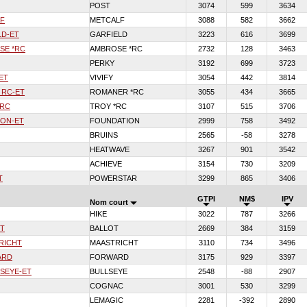
POST
3074
599
3634
F
METCALF
3088
582
3662
LD-ET
GARFIELD
3223
616
3699
SE *RC
AMBROSE *RC
2732
128
3463
PERKY
3192
699
3723
ET
VIVIFY
3054
442
3814
 RC-ET
ROMANER *RC
3055
434
3665
*RC
TROY *RC
3107
515
3706
ION-ET
FOUNDATION
2999
758
3492
BRUINS
2565
-58
3278
HEATWAVE
3267
901
3542
ACHIEVE
3154
730
3209
T
POWERSTAR
3299
865
3406
GTPI
NM$
IPV
Nom court
HIKE
3022
787
3266
OT
BALLOT
2669
384
3159
RICHT
MAASTRICHT
3110
734
3496
ARD
FORWARD
3175
929
3397
SEYE-ET
BULLSEYE
2548
-88
2907
COGNAC
3001
530
3299
LEMAGIC
2281
-392
2890