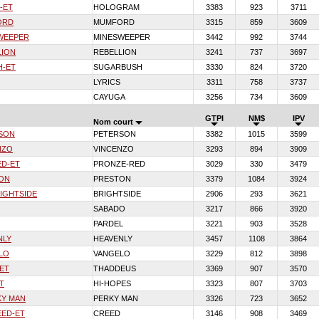
-ET
HOLOGRAM
3383
923
3711
ORD
MUMFORD
3315
859
3609
WEEPER
MINESWEEPER
3442
992
3744
LION
REBELLION
3241
737
3697
H-ET
SUGARBUSH
3330
824
3720
LYRICS
3311
758
3737
CAYUGA
3256
734
3609
GTPI
NM$
IPV
Nom court
SON
PETERSON
3382
1015
3599
NZO
VINCENZO
3293
894
3909
ED-ET
PRONZE-RED
3029
330
3479
ON
PRESTON
3379
1084
3924
IGHTSIDE
BRIGHTSIDE
2906
293
3621
SABADO
3217
866
3920
PARDEL
3221
903
3528
NLY
HEAVENLY
3457
1108
3864
LO
VANGELO
3229
812
3898
ET
THADDEUS
3369
907
3570
T
HI-HOPES
3323
807
3703
KY MAN
PERKY MAN
3326
723
3652
ED-ET
CREED
3146
908
3469