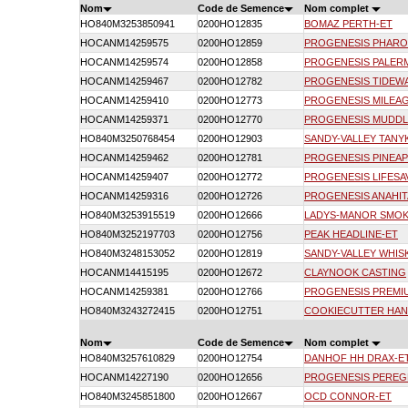
Nom
Code de Semence
Nom complet
HO840M3253850941
0200HO12835
BOMAZ PERTH-ET
HOCANM14259575
0200HO12859
PROGENESIS PHARO
HOCANM14259574
0200HO12858
PROGENESIS PALER
HOCANM14259467
0200HO12782
PROGENESIS TIDEW
HOCANM14259410
0200HO12773
PROGENESIS MILEA
HOCANM14259371
0200HO12770
PROGENESIS MUDDL
HO840M3250768454
0200HO12903
SANDY-VALLEY TANY
HOCANM14259462
0200HO12781
PROGENESIS PINEAP
HOCANM14259407
0200HO12772
PROGENESIS LIFESA
HOCANM14259316
0200HO12726
PROGENESIS ANAHIT
HO840M3253915519
0200HO12666
LADYS-MANOR SMOK
HO840M3252197703
0200HO12756
PEAK HEADLINE-ET
HO840M3248153052
0200HO12819
SANDY-VALLEY WHIS
HOCANM14415195
0200HO12672
CLAYNOOK CASTING
HOCANM14259381
0200HO12766
PROGENESIS PREMI
HO840M3243272415
0200HO12751
COOKIECUTTER HAN
Nom
Code de Semence
Nom complet
HO840M3257610829
0200HO12754
DANHOF HH DRAX-E
HOCANM14227190
0200HO12656
PROGENESIS PEREG
HO840M3245851800
0200HO12667
OCD CONNOR-ET