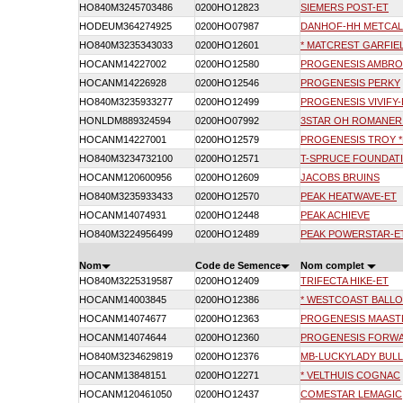
HO840M3245703486
0200HO12823
SIEMERS POST-ET
HODEUM364274925
0200HO07987
DANHOF-HH METCAL
HO840M3235343033
0200HO12601
* MATCREST GARFIE
HOCANM14227002
0200HO12580
PROGENESIS AMBRO
HOCANM14226928
0200HO12546
PROGENESIS PERKY
HO840M3235933277
0200HO12499
PROGENESIS VIVIFY-
HONLDM889324594
0200HO07992
3STAR OH ROMANER
HOCANM14227001
0200HO12579
PROGENESIS TROY 
HO840M3234732100
0200HO12571
T-SPRUCE FOUNDAT
HOCANM120600956
0200HO12609
JACOBS BRUINS
HO840M3235933433
0200HO12570
PEAK HEATWAVE-ET
HOCANM14074931
0200HO12448
PEAK ACHIEVE
HO840M3224956499
0200HO12489
PEAK POWERSTAR-E
Nom
Code de Semence
Nom complet
HO840M3225319587
0200HO12409
TRIFECTA HIKE-ET
HOCANM14003845
0200HO12386
* WESTCOAST BALL
HOCANM14074677
0200HO12363
PROGENESIS MAAST
HOCANM14074644
0200HO12360
PROGENESIS FORW
HO840M3234629819
0200HO12376
MB-LUCKYLADY BULL
HOCANM13848151
0200HO12271
* VELTHUIS COGNAC
HOCANM120461050
0200HO12437
COMESTAR LEMAGIC