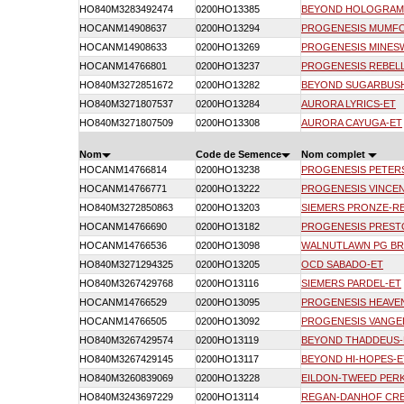
HO840M3283492474
0200HO13385
BEYOND HOLOGRAM
HOCANM14908637
0200HO13294
PROGENESIS MUMF
HOCANM14908633
0200HO13269
PROGENESIS MINES
HOCANM14766801
0200HO13237
PROGENESIS REBEL
HO840M3272851672
0200HO13282
BEYOND SUGARBUS
HO840M3271807537
0200HO13284
AURORA LYRICS-ET
HO840M3271807509
0200HO13308
AURORA CAYUGA-ET
Nom
Code de Semence
Nom complet
HOCANM14766814
0200HO13238
PROGENESIS PETER
HOCANM14766771
0200HO13222
PROGENESIS VINCE
HO840M3272850863
0200HO13203
SIEMERS PRONZE-R
HOCANM14766690
0200HO13182
PROGENESIS PREST
HOCANM14766536
0200HO13098
WALNUTLAWN PG BR
HO840M3271294325
0200HO13205
OCD SABADO-ET
HO840M3267429768
0200HO13116
SIEMERS PARDEL-ET
HOCANM14766529
0200HO13095
PROGENESIS HEAVE
HOCANM14766505
0200HO13092
PROGENESIS VANGE
HO840M3267429574
0200HO13119
BEYOND THADDEUS-
HO840M3267429145
0200HO13117
BEYOND HI-HOPES-E
HO840M3260839069
0200HO13228
EILDON-TWEED PER
HO840M3243697229
0200HO13114
REGAN-DANHOF CRE