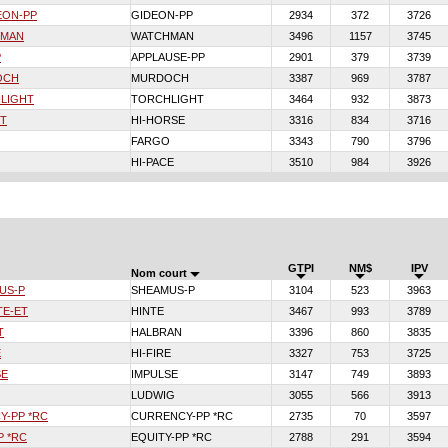
EON-PP
GIDEON-PP
2934
372
3726
HMAN
WATCHMAN
3496
1157
3745
P
APPLAUSE-PP
2901
379
3739
OCH
MURDOCH
3387
969
3787
LIGHT
TORCHLIGHT
3464
932
3873
ET
HI-HORSE
3316
834
3716
FARGO
3343
790
3796
HI-PACE
3510
984
3926
GTPI
NM$
IPV
Nom court
US-P
SHEAMUS-P
3104
523
3963
TE-ET
HINTE
3467
993
3789
T
HALBRAN
3396
860
3835
E
HI-FIRE
3327
753
3725
SE
IMPULSE
3147
749
3893
LUDWIG
3055
566
3913
-PP *RC
CURRENCY-PP *RC
2735
70
3597
P *RC
EQUITY-PP *RC
2788
291
3594