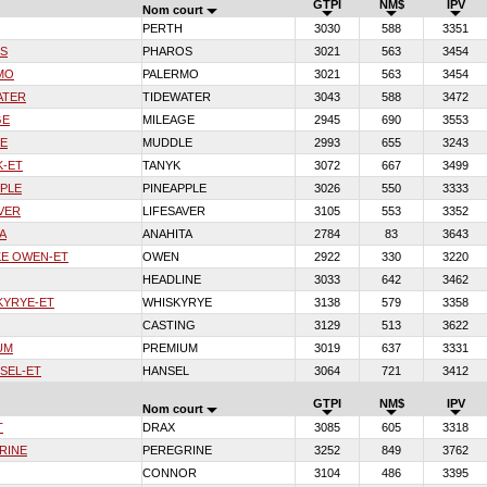
GTPI
NM$
IPV
Nom court
PERTH
3030
588
3351
S
PHAROS
3021
563
3454
MO
PALERMO
3021
563
3454
ATER
TIDEWATER
3043
588
3472
GE
MILEAGE
2945
690
3553
E
MUDDLE
2993
655
3243
K-ET
TANYK
3072
667
3499
PLE
PINEAPPLE
3026
550
3333
VER
LIFESAVER
3105
553
3352
A
ANAHITA
2784
83
3643
E OWEN-ET
OWEN
2922
330
3220
HEADLINE
3033
642
3462
KYRYE-ET
WHISKYRYE
3138
579
3358
CASTING
3129
513
3622
UM
PREMIUM
3019
637
3331
SEL-ET
HANSEL
3064
721
3412
GTPI
NM$
IPV
Nom court
T
DRAX
3085
605
3318
RINE
PEREGRINE
3252
849
3762
CONNOR
3104
486
3395