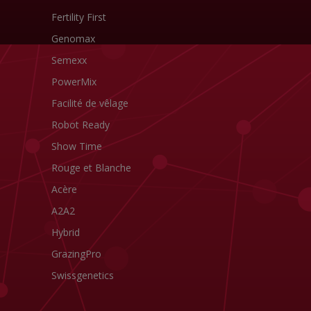
Fertility First
Genomax
Semexx
PowerMix
Facilité de vêlage
Robot Ready
Show Time
Rouge et Blanche
Acère
A2A2
Hybrid
GrazingPro
Swissgenetics