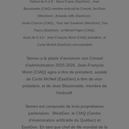
Debout de G à D : Steve Fraser (EastGen) ; Jean
Bissonnette (CIAQ) membre exécutif du Conseil; Jim Ross
(WestGen) ; Amanda Jeffs (EastGen) ;
Josée Charron (CIAQ) ; Tony Van Garderen (WestGen); Tom
Pasco (EastGen) ; et Michel Frigon (CIAQ);
Assis de G à D : Jean-François Morin (CIAQ) président ; et
Curtis McNeil (EastGen) vice-président
Semex a le plaisir d’annoncer son Conseil
d’administration 2025-2026. Jean-François
Morin (CIAQ) agira à titre de président, assisté
de Curtis McNeil (EastGen) à titre de vice-
président, et de Jean Bissonnette, membre de
l’exécutif.
Semex est composée de trois propriétaires
partenaires : WestGen, le CIAQ (Centre
d’insémination artificielle du Québec) et
EastGen. En tant que chef de file mondial de la