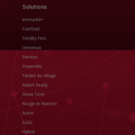
Solutions
Immunité+
FastStart
Fertility First
Genomax
Semexx
PowerMix
Facilité de vêlage
Robot Ready
Show Time
Rouge et Blanche
Acère
A2A2
Hybrid