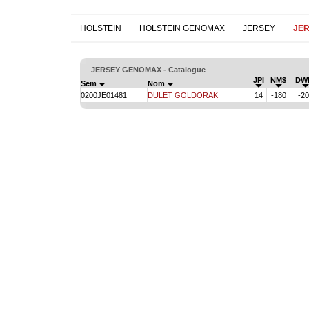
HOLSTEIN
HOLSTEIN GENOMAX
JERSEY
JE
JERSEY GENOMAX - Catalogue
JPI
NM$
DW
Sem
Nom
0200JE01481
DULET GOLDORAK
14
-180
-2