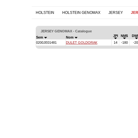
HOLSTEIN
HOLSTEIN GENOMAX
JERSEY
JE
JERSEY GENOMAX - Catalogue
JPI
NM$
DW
Sem
Nom
0200JE01481
DULET GOLDORAK
14
-180
-2