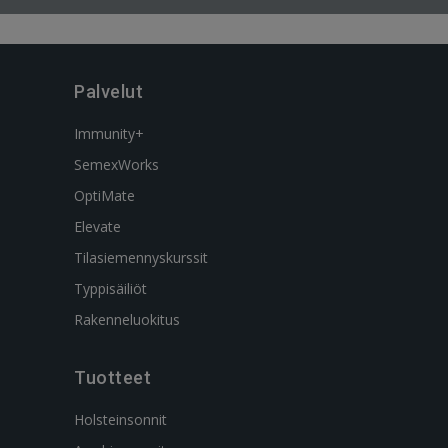
Palvelut
Immunity+
SemexWorks
OptiMate
Elevate
Tilasiemennyskurssit
Typpisäiliöt
Rakenneluokitus
Tuotteet
Holsteinsonnit