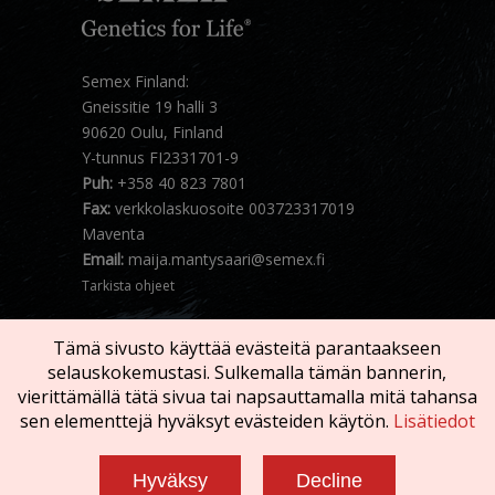
Semex Finland:
Gneissitie 19 halli 3
90620 Oulu, Finland
Y-tunnus FI2331701-9
Puh:
+358 40 823 7801
Fax:
verkkolaskuosoite 003723317019
Maventa
Email:
maija.mantysaari@semex.fi
Tarkista ohjeet
Tämä sivusto käyttää evästeitä parantaakseen
selauskokemustasi. Sulkemalla tämän bannerin,
vierittämällä tätä sivua tai napsauttamalla mitä tahansa
sen elementtejä hyväksyt evästeiden käytön.
Lisätiedot
Copyright © 2026 SEMEX. Kaikki oikeaudet
pidätetään
Hyväksy
Decline
Käyttöehdot
|
Tietosuojalauseke