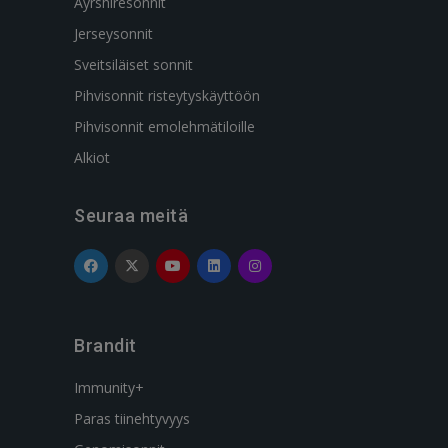
Ayrshiresonnit
Jerseysonnit
Sveitsiläiset sonnit
Pihvisonnit risteytyskäyttöön
Pihvisonnit emolehmätiloille
Alkiot
Seuraa meitä
Brandit
Immunity+
Paras tiinehtyvyys