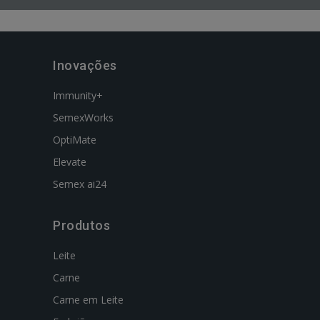
Inovações
Immunity+
SemexWorks
OptiMate
Elevate
Semex ai24
Produtos
Leite
Carne
Carne em Leite