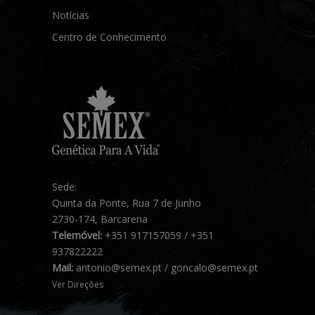
Notícias
Centro de Conhecimento
Sede:
Quinta da Ponte, Rua 7 de Junho
2730-174, Barcarena
Telemóvel:
+351 917157059 / +351
937822222
Mail:
antonio@semex.pt / goncalo@semex.pt
Ver Direções