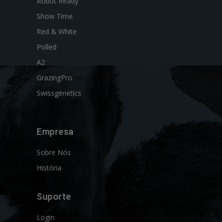
Robot Ready
Show Time
Red & White
Polled
A2
GrazingPro
Swissgenetics
Empresa
Sobre Nós
História
Suporte
Login