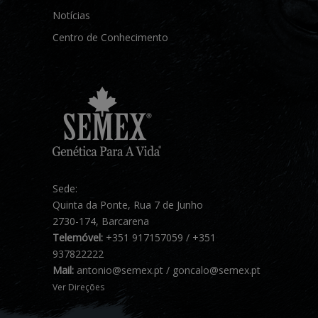
Notícias
Centro de Conhecimento
Sede:
Quinta da Ponte, Rua 7 de Junho
2730-174, Barcarena
Telemóvel:
+351 917157059 / +351
937822222
Mail:
antonio@semex.pt / goncalo@semex.pt
Ver Direções