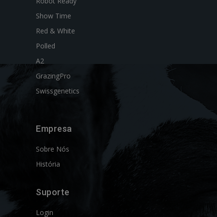
Robot Ready
Show Time
Red & White
Polled
A2
GrazingPro
Swissgenetics
Empresa
Sobre Nós
História
Suporte
Login