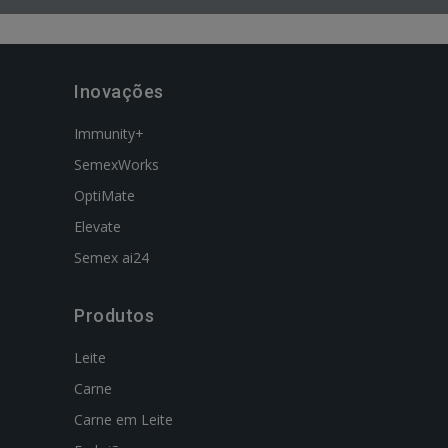
Inovações
Immunity+
SemexWorks
OptiMate
Elevate
Semex ai24
Produtos
Leite
Carne
Carne em Leite