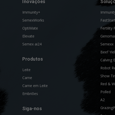
Inovações
Soluç
Immunity+
Immunit
SemexWorks
FastStar
OptiMate
Fertility 
Elevate
Genoma
Semex ai24
Semexx
Beef Yie
Produtos
Calving 
Robot R
Leite
Show Ti
Carne
Red & W
Carne em Leite
Polled
Embriões
A2
Grazing
Siga-nos