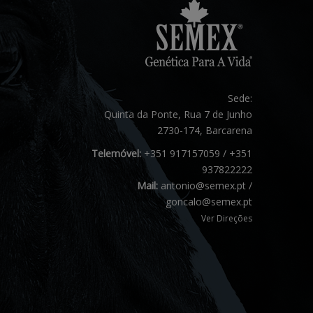
Sede:
Quinta da Ponte, Rua 7 de Junho
2730-174, Barcarena
Telemóvel:
+351 917157059 / +351
937822222
Mail:
antonio@semex.pt /
goncalo@semex.pt
Ver Direções