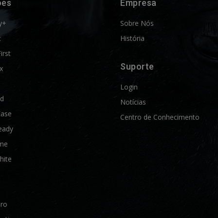
ões
Empresa
y+
Sobre Nós
t
História
First
Suporte
x
Login
ld
Notícias
Ease
Centro de Conhecimento
eady
me
hite
Pro