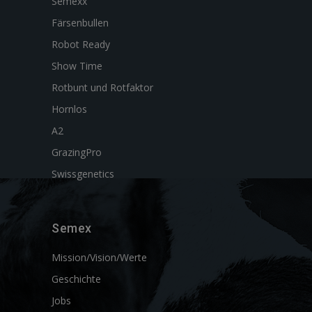
Semexx
Färsenbullen
Robot Ready
Show Time
Rotbunt und Rotfaktor
Hornlos
A2
GrazingPro
Swissgenetics
Semex
Mission/Vision/Werte
Geschichte
Jobs