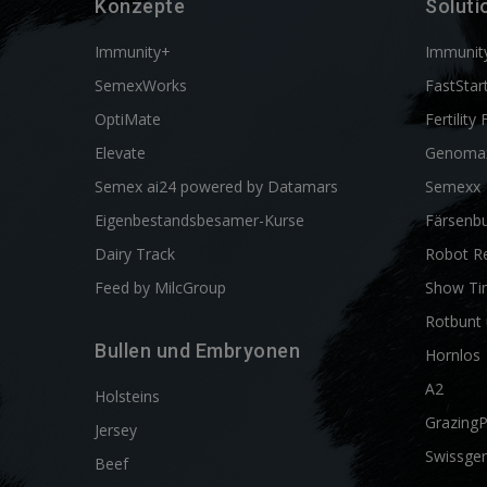
Konzepte
Soluti
Immunity+
Immunit
SemexWorks
FastStar
OptiMate
Fertility 
Elevate
Genoma
Semex ai24 powered by Datamars
Semexx
Eigenbestandsbesamer-Kurse
Färsenbu
Dairy Track
Robot R
Feed by MilcGroup
Show Ti
Rotbunt 
Bullen und Embryonen
Hornlos
A2
Holsteins
Grazing
Jersey
Swissgen
Beef