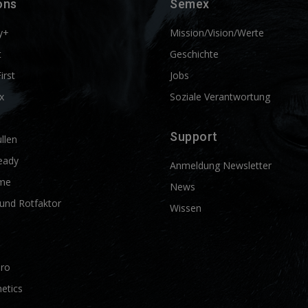
ons
Semex
y+
Mission/Vision/Werte
t
Geschichte
First
Jobs
x
Soziale Verantwortung
Support
llen
eady
Anmeldung Newsletter
me
News
und Rotfaktor
Wissen
Pro
etics