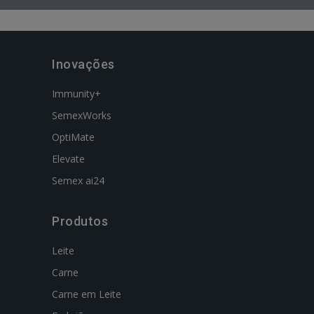
Inovações
Immunity+
SemexWorks
OptiMate
Elevate
Semex ai24
Produtos
Leite
Carne
Carne em Leite