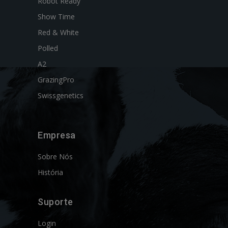
Robot Ready
Show Time
Red & White
Polled
A2
GrazingPro
Swissgenetics
Empresa
Sobre Nós
História
Suporte
Login