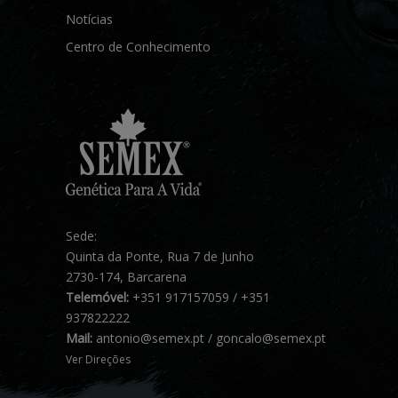
Notícias
Centro de Conhecimento
Sede:
Quinta da Ponte, Rua 7 de Junho
2730-174, Barcarena
Telemóvel:
+351 917157059 / +351
937822222
Mail:
antonio@semex.pt / goncalo@semex.pt
Ver Direções