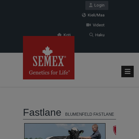
Login
Kieli/Maa
Videot
Koti
Haku