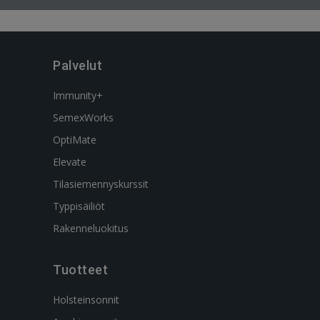
Palvelut
Immunity+
SemexWorks
OptiMate
Elevate
Tilasiemennyskurssit
Typpisäiliöt
Rakenneluokitus
Tuotteet
Holsteinsonnit