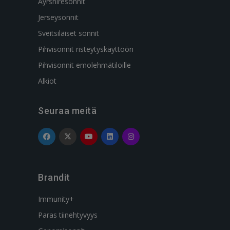
Ayrshiresonnit
Jerseysonnit
Sveitsiläiset sonnit
Pihvisonnit risteytyskäyttöön
Pihvisonnit emolehmätiloille
Alkiot
Seuraa meitä
Brandit
Immunity+
Paras tiinehtyvyys