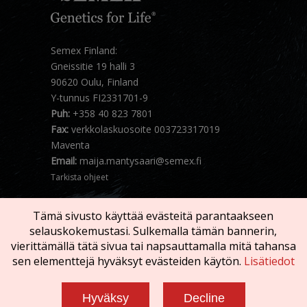
Semex Finland:
Gneissitie 19 halli 3
90620 Oulu, Finland
Y-tunnus FI2331701-9
Puh:
+358 40 823 7801
Fax:
verkkolaskuosoite 003723317019
Maventa
Email:
maija.mantysaari@semex.fi
Tarkista ohjeet
Tämä sivusto käyttää evästeitä parantaakseen
selauskokemustasi. Sulkemalla tämän bannerin,
vierittämällä tätä sivua tai napsauttamalla mitä tahansa
sen elementtejä hyväksyt evästeiden käytön.
Lisätiedot
Copyright © 2026 SEMEX. Kaikki oikeaudet
pidätetään
Hyväksy
Decline
Käyttöehdot
|
Tietosuojalauseke