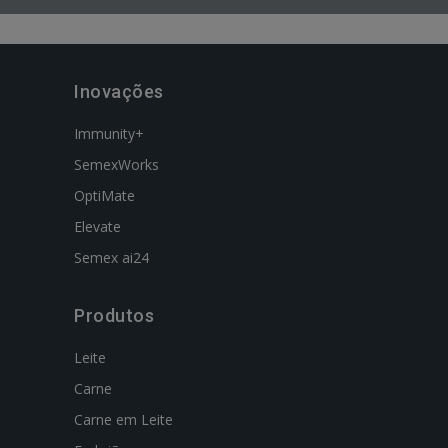
Inovações
Immunity+
SemexWorks
OptiMate
Elevate
Semex ai24
Produtos
Leite
Carne
Carne em Leite