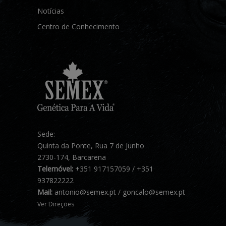
Notícias
Centro de Conhecimento
Sede:
Quinta da Ponte, Rua 7 de Junho
2730-174, Barcarena
Telemóvel:
+351 917157059 / +351
937822222
Mail:
antonio@semex.pt / goncalo@semex.pt
Ver Direções