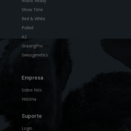
Robot Ready
Show Time
Red & White
Polled
A2
GrazingPro
Swissgenetics
Empresa
Sobre Nós
História
Suporte
Login