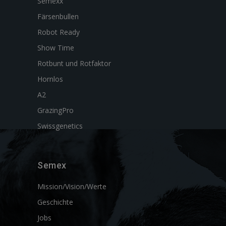
Semexx
Färsenbullen
Robot Ready
Show Time
Rotbunt und Rotfaktor
Hornlos
A2
GrazingPro
Swissgenetics
Semex
Mission/Vision/Werte
Geschichte
Jobs