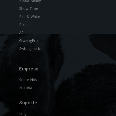
Robot Ready
Show Time
Red & White
Polled
A2
GrazingPro
Swissgenetics
Empresa
Sobre Nós
História
Suporte
Login