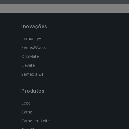
Inovações
Immunity+
SemexWorks
OptiMate
Elevate
Semex ai24
Produtos
Leite
Carne
Carne em Leite