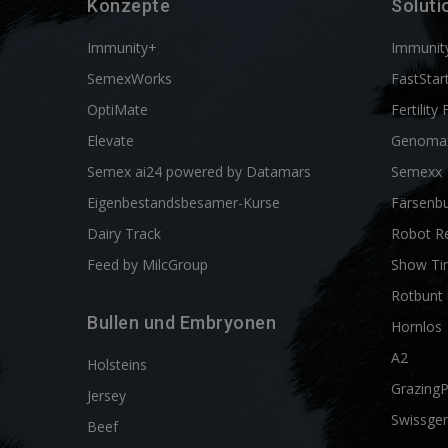
Konzepte
Soluti
Immunity+
Immunit
SemexWorks
FastStar
OptiMate
Fertility 
Elevate
Genoma
Semex ai24 powered by Datamars
Semexx
Eigenbestandsbesamer-Kurse
Färsenbu
Dairy Track
Robot R
Feed by MilcGroup
Show Ti
Rotbunt 
Bullen und Embryonen
Hornlos
A2
Holsteins
Grazing
Jersey
Swissgen
Beef