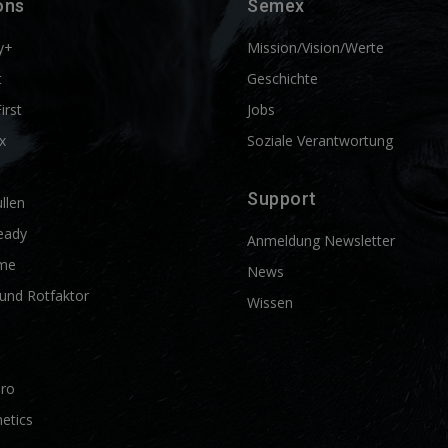
ons
Semex
y+
Mission/Vision/Werte
t
Geschichte
First
Jobs
x
Soziale Verantwortung
Support
llen
eady
Anmeldung Newsletter
me
News
und Rotfaktor
Wissen
Pro
etics