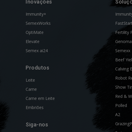
Inovações
Soluç
Immunity+
Immunit
SemexWorks
FastStar
OptiMate
Fertility 
Elevate
Genoma
Semex ai24
Semexx
Beef Yie
Produtos
Calving 
Robot R
Leite
Show Ti
Carne
Red & W
Carne em Leite
Polled
Embriões
A2
Grazing
Siga-nos