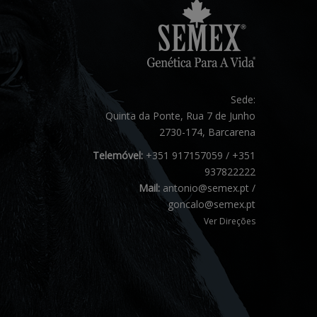
Sede:
Quinta da Ponte, Rua 7 de Junho
2730-174, Barcarena
Telemóvel:
+351 917157059 / +351
937822222
Mail:
antonio@semex.pt /
goncalo@semex.pt
Ver Direções