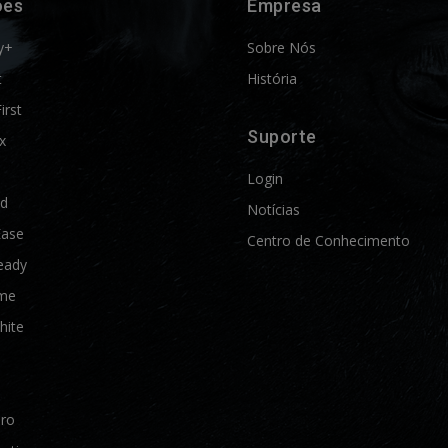
ões
Empresa
y+
Sobre Nós
t
História
First
Suporte
x
Login
ld
Notícias
Ease
Centro de Conhecimento
eady
me
hite
Pro