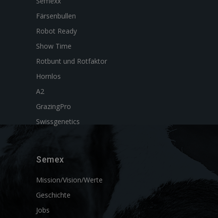
Semexx
Färsenbullen
Robot Ready
Show Time
Rotbunt und Rotfaktor
Hornlos
A2
GrazingPro
Swissgenetics
Semex
Mission/Vision/Werte
Geschichte
Jobs